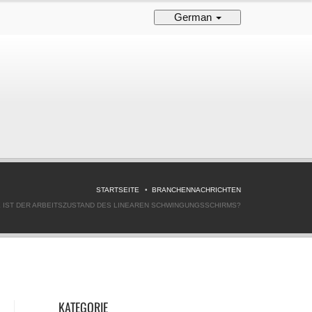
German
STARTSEITE
BRANCHENNACHRICHTEN
E IST DER ARBEITSZUSTAND DES LINEAREN SCHWINGUNGSSCHIRMS?
KATEGORIE