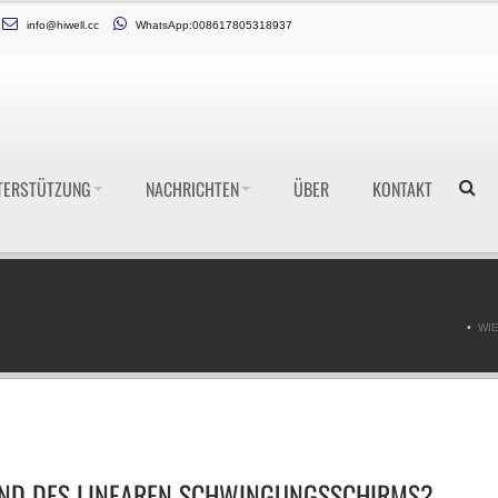
info@hiwell.cc
WhatsApp:008617805318937
TERSTÜTZUNG
NACHRICHTEN
ÜBER
KONTAKT
WI
TAND DES LINEAREN SCHWINGUNGSSCHIRMS?