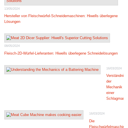
13/05/2024
Hersteller von Fleischwürfel-Schneidemaschinen: Hiwells überlegene
Lösungen
08/05/2024
Fleisch-2D-Würfel-Lieferanten: Hiwells überlegene Schneidelösungen
16/03/2024
Verständnis
der
Mechanik
einer
Schlagmasch
16/03/2024
Die
Fleischwürfelmaschine