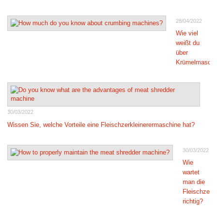
28/04/2022
Wie viel
weißt du
über
Krümelmaschi
30/03/2022
Wissen Sie, welche Vorteile eine Fleischzerkleinerermaschine hat?
30/03/2022
Wie
wartet
man die
Fleischzerk
richtig?