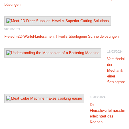
Lösungen
08/05/2024
Fleisch-2D-Würfel-Lieferanten: Hiwells überlegene Schneidelösungen
16/03/2024
Verständnis
der
Mechanik
einer
Schlagmasch
16/03/2024
Die
Fleischwürfelmaschine
erleichtert das
Kochen