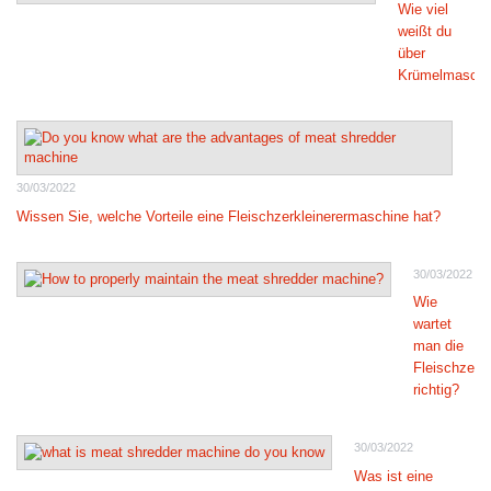
Wie viel
weißt du
über
Krümelmaschi
30/03/2022
Wissen Sie, welche Vorteile eine Fleischzerkleinerermaschine hat?
30/03/2022
Wie
wartet
man die
Fleischzerk
richtig?
30/03/2022
Was ist eine