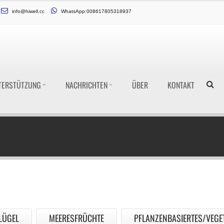
info@hiwell.cc
WhatsApp:008617805318937
TERSTÜTZUNG
NACHRICHTEN
ÜBER
KONTAKT
LÜGEL
MEERESFRÜCHTE
PFLANZENBASIERTES/VEGE