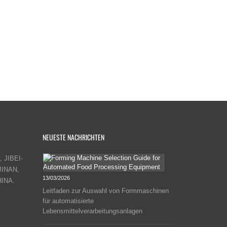
NEUESTE NACHRICHTEN
 JIBEI-
JINAN,
13/03/2026
INA.
Leitfaden zur Auswahl von Formmaschinen
für automatisierte
Lebensmittelverarbeitungsanlagen