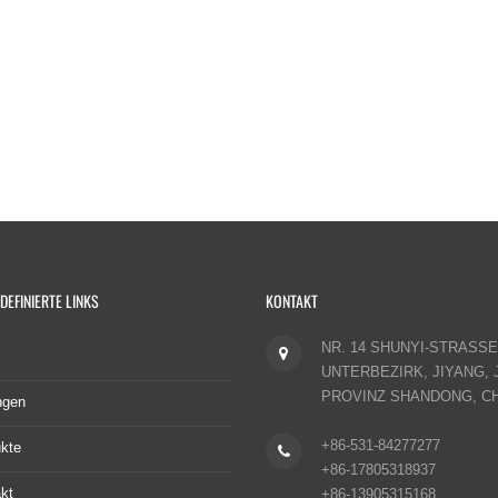
EFINIERTE LINKS
KONTAKT
NR. 14 SHUNYI-STRASSE,
UNTERBEZIRK, JIYANG, 
PROVINZ SHANDONG, CH
ngen
+86-531-84277277
kte
+86-17805318937
kt
+86-13905315168