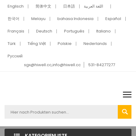
Englisch
简体中文
日本語
اللغة العربية
한국어
Melayu
bahasa Indonesia
Español
Français
Deutsch
Português
Italiano
Türk
Tiếng Việt
Polskie
Nederlands
Pусский
sgx@hiwell.cc,info@hiwell.cc
531-84277277
KATEGORIENLISTE