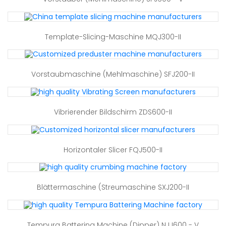
Template-Slicing-Maschine MQJ300-II
Vorstaubmaschine (Mehlmaschine) SFJ200-II
Vibrierender Bildschirm ZDS600-II
Horizontaler Slicer FQJ500-II
Blättermaschine (Streumaschine SXJ200-II
Tempura Battering Machine (Dipper) NJJ600 - V